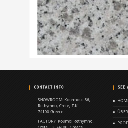
CONTACT INFO
SEE 
SHOWROOM: Kourmouli 86,
HOM
Rethymno, Crete, Τ.Κ
74100 Greece
ÜBER
FACTORY: Koumoi Rethymno,
PRO
Crete Τ.Κ 74100, Greece