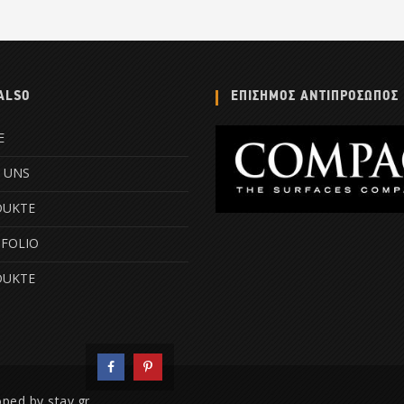
ALSO
ΕΠΙΣΗΜΟΣ ΑΝΤΙΠΡΟΣΩΠΟΣ
E
 UNS
DUKTE
FOLIO
DUKTE
oped by
stav.gr