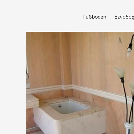
Fußboden
Ξενοδοχ
BATHROOM-01