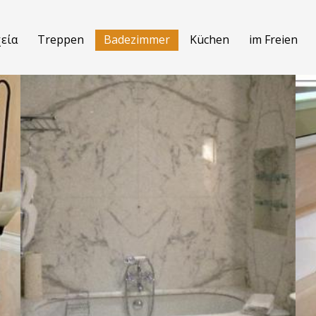
εία
Treppen
Badezimmer
Küchen
im Freien
BATHROOM-02