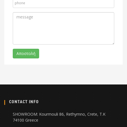
CONTACT INFO
SHOWROOM: Kourmouli 86, Rethymno, Crete, Τ.Κ
74100 Greece