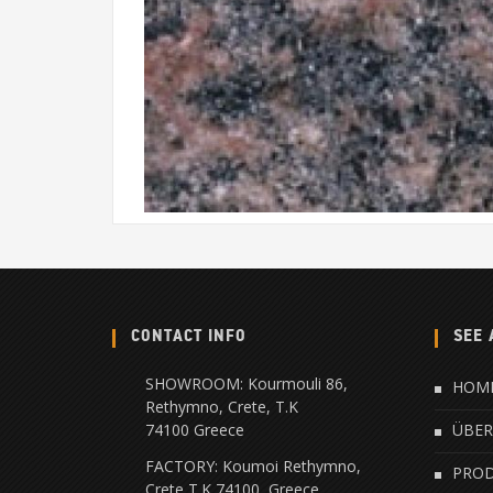
CONTACT INFO
SEE 
SHOWROOM: Kourmouli 86,
HOM
Rethymno, Crete, Τ.Κ
74100 Greece
ÜBER
FACTORY: Koumoi Rethymno,
PRO
Crete Τ.Κ 74100, Greece