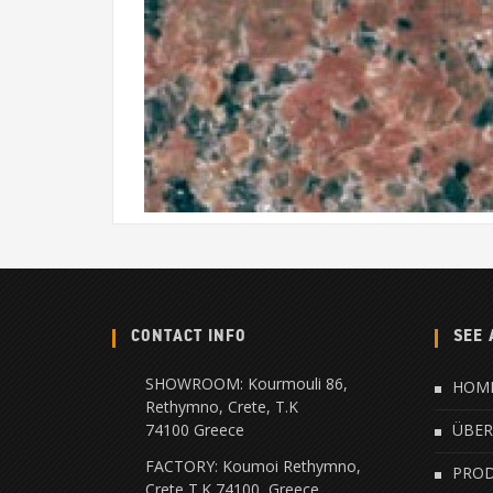
CONTACT INFO
SEE 
SHOWROOM: Kourmouli 86,
HOM
Rethymno, Crete, Τ.Κ
74100 Greece
ÜBER
FACTORY: Koumoi Rethymno,
PRO
Crete Τ.Κ 74100, Greece